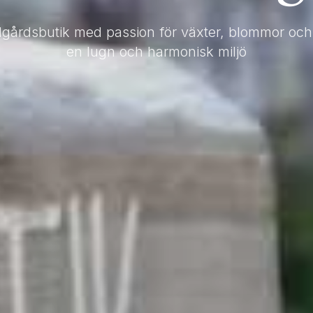
dgårdsbutik med passion för växter, blommor och 
en lugn och harmonisk miljö