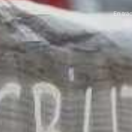
En trä